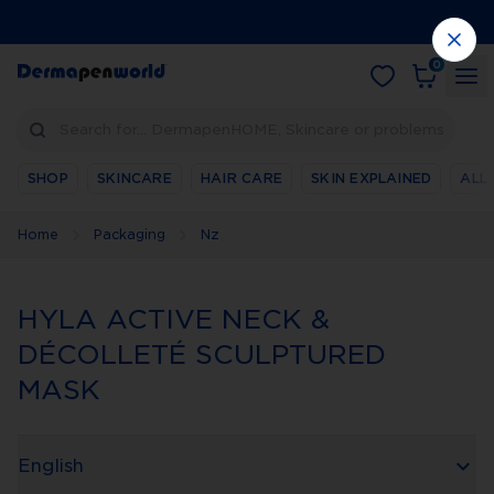
0
Search for… DermapenHOME, Skincare or problems
SHOP
SKINCARE
HAIR CARE
SKIN EXPLAINED
ALL
Home
Packaging
Nz
HYLA ACTIVE NECK &
DÉCOLLETÉ SCULPTURED
MASK
English