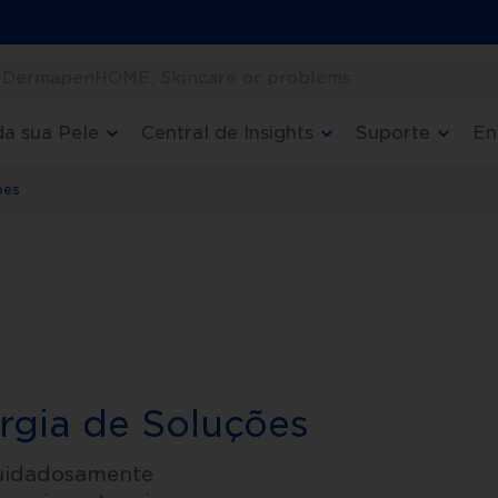
… DermapenHOME, Skincare or problems
a sua Pele
Central de Insights
Suporte
En
ões
rgia de Soluções
cuidadosamente