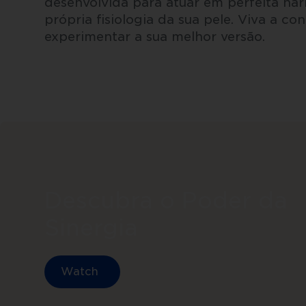
desenvolvida para atuar em perfeita har
própria fisiologia da sua pele. Viva a co
experimentar a sua melhor versão.
Descubra o Poder da
Sinergia
Watch