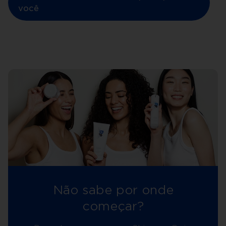
você
Não sabe por onde
começar?