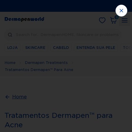
0
Search for… DermapenHOME, Skincare or problems
LOJA
SKINCARE
CABELO
ENTENDA SUA PELE
TOD
Home
Dermapen Treatments
Tratamentos Dermapen™ Para Acne
Home
Tratamentos Dermapen™ para
Acne