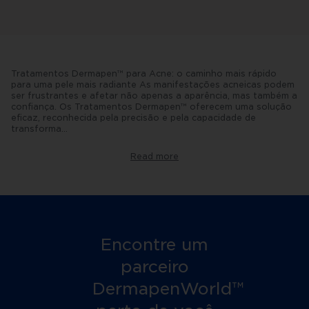
Tratamentos Dermapen™ para Acne: o caminho mais rápido
para uma pele mais radiante As manifestações acneicas podem
ser frustrantes e afetar não apenas a aparência, mas também a
confiança. Os Tratamentos Dermapen™ oferecem uma solução
eficaz, reconhecida pela precisão e pela capacidade de
transforma
...
r
peles
acneicas.
Read more
Entenda
como
funcionam
e
por
que
são
considerados
Encontre um
um
divisor
parceiro
de
águas
DermapenWorld™
para
quem