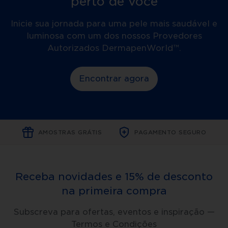
perto de você
convive
com
a
Inicie sua jornada para uma pele mais saudável e
acne.
luminosa com um dos nossos Provedores
O
microagulhamento
Autorizados DermapenWorld™.
com
Dermapen™
é
Encontrar agora
baseado
na
criação
controlada
de
microcanais
na
AMOSTRAS GRÁTIS
PAGAMENTO SEGURO
epiderme
e
na
derme
por
Receba novidades e 15% de desconto
meio
de
na primeira compra
um
dispositivo
motorizado
Subscreva para ofertas, eventos e inspiração —
de
Termos e Condições
alta