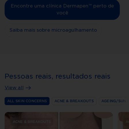
Encontre uma clínica Dermapen™ perto de
você
Saiba mais sobre microagulhamento
Pessoas reais, resultados reais
View all
ALL SKIN CONCERNS
ACNE & BREAKOUTS
AGEING/SUN 
ACNE & BREAKOUTS
A