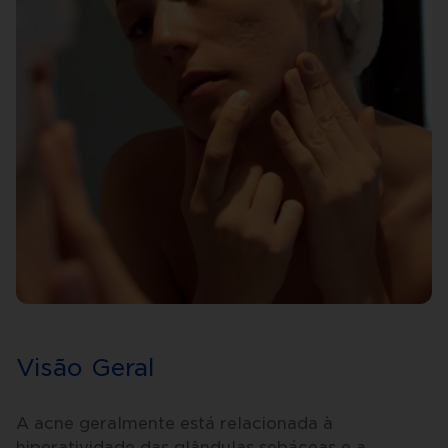
Visão Geral
A acne geralmente está relacionada à
hiperatividade das glândulas sebáceas e a