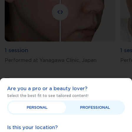
1 session
1 se
Performed at Yanagawa Clinic, Japan
Perf
Are you a pro or a beauty lover?
Select the best fit to see tailored content!
PERSONAL
PROFESSIONAL
Depois que comecei os
Minha pr
tratamentos com
Dermap
Is this your location?