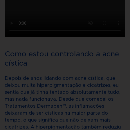
Como estou controlando a acne
cística
Depois de anos lidando com acne cística, que
deixou muita hiperpigmentação e cicatrizes, eu
sentia que já tinha tentado absolutamente tudo,
mas nada funcionava. Desde que comecei os
Tratamentos Dermapen™, as inflamações
deixaram de ser císticas na maior parte do
tempo, o que significa que não deixam mais
cicatrizes. A hiperpigmentação também reduziu