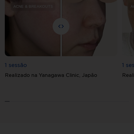
ACNE & BREAKOUTS
A
1 sessão
1 se
Realizado na Yanagawa Clinic, Japão
Real