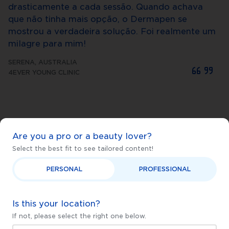
drasticamente a cada sessão. Quando achava
que não tinha mais opção, o Dermapen se
mostrou a verdadeira solução. Foi realmente um
milagre para mim!
SERENA
,
AUSTRALIA
4EVER YOUNG CLINIC
Are you a pro or a beauty lover?
Select the best fit to see tailored content!
Watch
PERSONAL
PROFESSIONAL
Is this your location?
If not, please select the right one below.
Veja mais depoimentos